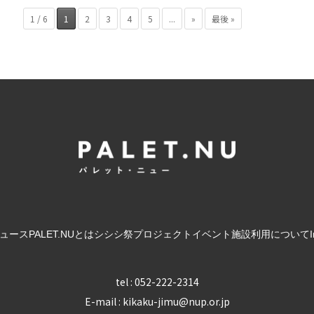
1 / 6
1
2
3
4
5
...
»
最後 »
ュース
PALET.NUとは
シシシ祭
プロジェクト
イベント
施設利用について
tel : 052-222-2314
E-mail : kikaku-jimu@nup.or.jp