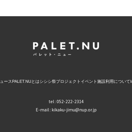
ュース
PALET.NUとは
シシシ祭
プロジェクト
イベント
施設利用について
tel : 052-222-2314
E-mail : kikaku-jimu@nup.or.jp