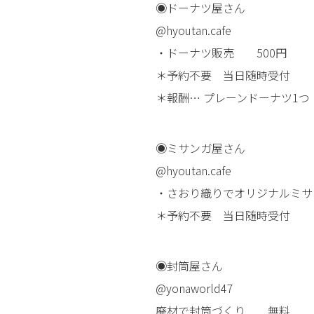
◉ドーナツ屋さん
@hyoutan.cafe
・ドーナツ販売 500円
＊予約不要 当日随時受付
＊報酬… プレーンドーナツ1つ
◉ミサンガ屋さん
@hyoutan.cafe
・さおり織りでオリジナルミサ
＊予約不要 当日随時受付
◉封筒屋さん
@yonaworld47
廃材で封筒づくり 無料