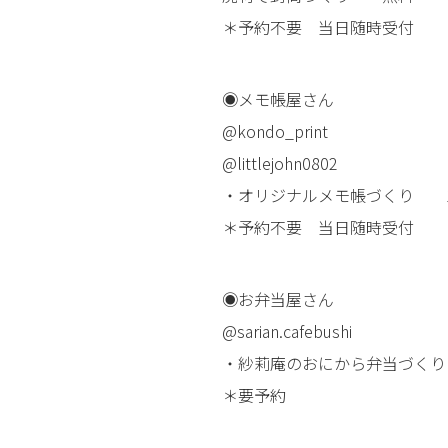
＊予約不要 当日随時受付
◉メモ帳屋さん
@kondo_print
@littlejohn0802
・オリジナルメモ帳づくり 1
＊予約不要 当日随時受付
◉お弁当屋さん
@sarian.cafebushi
・紗莉庵のおにから弁当づくり 
＊要予約