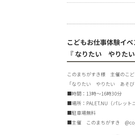
こどもお仕事体験イベ
『 なりたい やりたい
このまちがすき様 主催のこど
「なりたい やりたい あそびたい
■時間：13時〜16時30分
■場所：PALET.NU（パレッ
■駐車場無料
■主催 このまちがすき
@co_