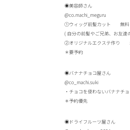
◉美容師さん
@co.machi_meguru
①ウィッグ前髪カット 無料
( 自分の前髪やご兄弟、お友達
②オリジナルエクステ作り 5
＊要予約
◉バナナチョコ屋さん
@co_machi.suki
・チョコを使わないバナナチョコ
＊予約優先
◉ドライフルーツ屋さん