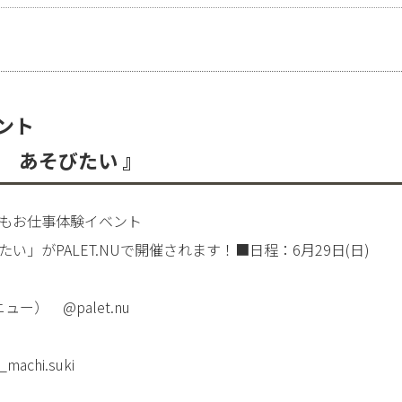
ント
 あそびたい 』
もお仕事体験イベント
」がPALET.NUで開催されます！■日程：6月29日(日)
トニュー）
@palet.nu
machi.suki