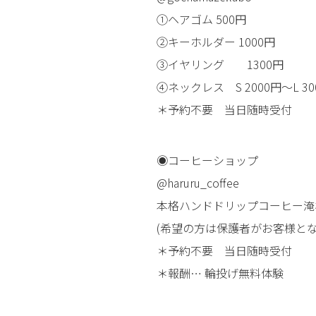
①ヘアゴム 500円
②キーホルダー 1000円
③イヤリング 1300円
④ネックレス S 2000円〜L 30
＊予約不要 当日随時受付
◉コーヒーショップ
@haruru_coffee
本格ハンドドリップコーヒー淹
(希望の方は保護者がお客様と
＊予約不要 当日随時受付
＊報酬… 輪投げ無料体験