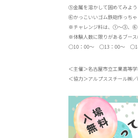
⑤金属を溶かして固めてみよう
⑥かっこいいゴム鉄砲作っちゃ
※チャレンジ料は、①～③、⑥は
※体験人数に限りがあるブース
○10：00～ ○13：00～ ○1
＜主催＞名古屋市立工業高等学
＜協力＞アルプススチール㈱／