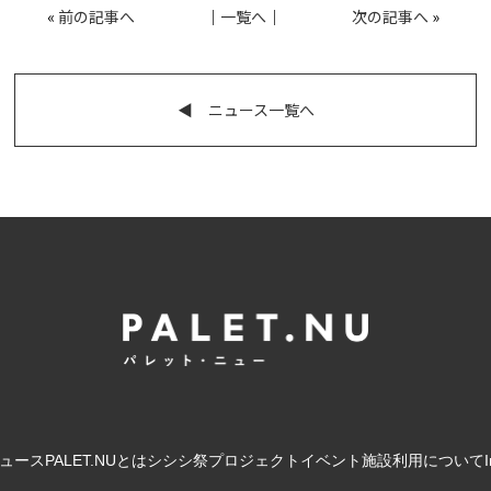
«
前の記事へ
│
一覧へ
│
次の記事へ
»
◀︎ ニュース一覧へ
ュース
PALET.NUとは
シシシ祭
プロジェクト
イベント
施設利用について