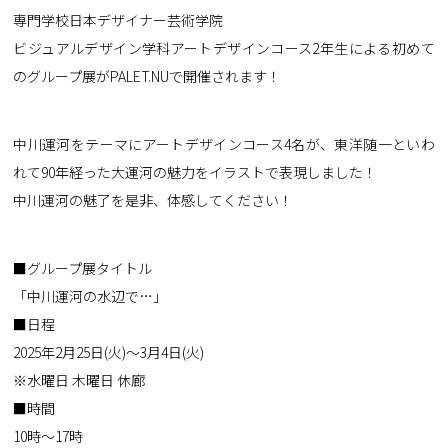
専門学校日本デザイナー芸術学院
ビジュアルデザイン学科アートデザインコース2年生による初めて
のグループ展がPALET.NUで開催されます！
中川運河をテーマにアートデザインコース4名が、東洋随一といわ
れて90年経った大運河の魅力をイラストで表現しました！
中川運河の魅了を是非、体感してください！
■グループ展タイトル
「中川運河の水辺で…」
■日程
2025年2月25日(火)〜3月4日(火)
※水曜日 木曜日 休廊
■時間
10時〜17時