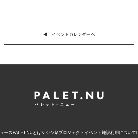
◀︎ イベントカレンダーへ
ュース
PALET.NUとは
シシシ祭
プロジェクト
イベント
施設利用について