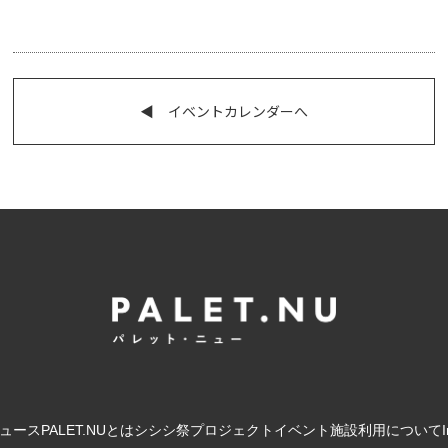
◀︎ イベントカレンダーへ
ュース
PALET.NUとは
シシシ祭
プロジェクト
イベント
施設利用について