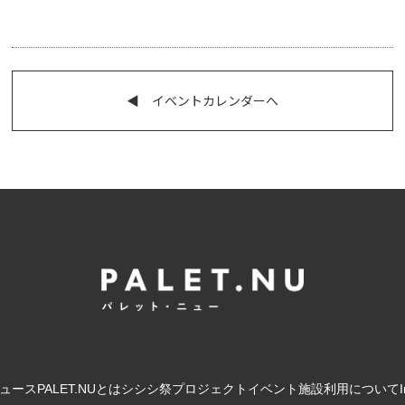
◀︎ イベントカレンダーへ
ュース
PALET.NUとは
シシシ祭
プロジェクト
イベント
施設利用について