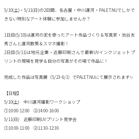
5/10(土)・5/11(日)の2日間、名古屋・中川運河・PALET.NUでしかで
きない特別なアート体験に参加しませんか？
1日目(5/10)は運河の泥を使ったアート作品づくり＆写真家・池谷友
秀さんと運河散策＆スマホ撮影！
2日目(5/11)は地元企業・近藤印刷さんで最新UVインクジェットプ
リントの現場を見学＆自分の写真がその場で作品に！
完成した作品は写真展（5/23-6/1）でPALET.NUにて展示されます✨
【日程】
5/10(土) 中川運河撮影ワークショップ
①10:00-12:00 ②14:00-16:00
5/11(日) 近藤印刷UVプリント見学会
①10:00-11:00 ②11:30-12:30