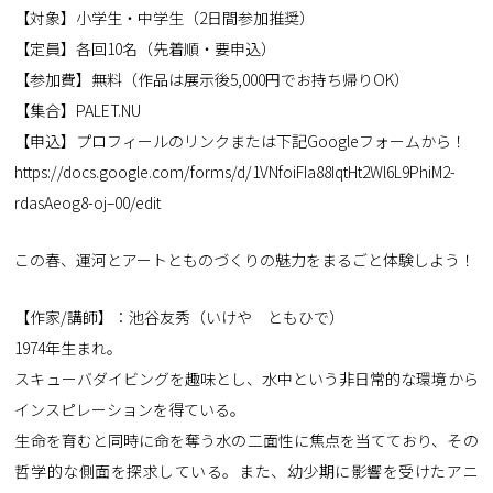
【対象】小学生・中学生（2日間参加推奨）
【定員】各回10名（先着順・要申込）
【参加費】無料（作品は展示後5,000円でお持ち帰りOK）
【集合】PALET.NU
【申込】プロフィールのリンクまたは下記Googleフォームから！
https://docs.google.com/forms/d/1VNfoiFIa88IqtHt2Wl6L9PhiM2-
rdasAeog8-oj–00/edit
この春、運河とアートとものづくりの魅力をまるごと体験しよう！
【作家/講師】：池谷友秀（いけや ともひで）
1974年生まれ。
スキューバダイビングを趣味とし、水中という非日常的な環境から
インスピレーションを得ている。
生命を育むと同時に命を奪う水の二面性に焦点を当てており、その
哲学的な側面を探求している。また、幼少期に影響を受けたアニ