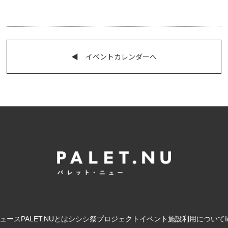
◀︎ イベントカレンダーへ
ュース
PALET.NUとは
シシシ祭
プロジェクト
イベント
施設利用について