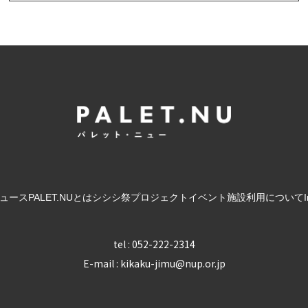
ュース
PALET.NUとは
シシシ祭
プロジェクト
イベント
施設利用について
tel : 052-222-2314
E-mail : kikaku-jimu@nup.or.jp