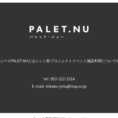
ュース
PALET.NUとは
シシシ祭
プロジェクト
イベント
施設利用について
tel : 052-222-2314
E-mail : kikaku-jimu@nup.or.jp